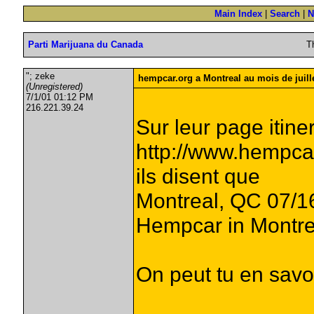
Main Index
|
Search
|
N
Parti Marijuana du Canada
T
"; zeke
hempcar.org a Montreal au mois de juill
(Unregistered)
7/1/01 01:12 PM
216.221.39.24
Sur leur page itiner
http://www.hempca
ils disent que
Montreal, QC 07/16
Hempcar in Montre
On peut tu en savo