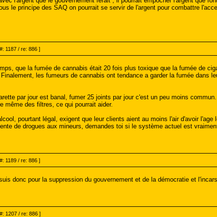
c l'argent que le gouvernement ferait , il pourrait empocher l'argent que fon
us le principe des SAQ on pourrait se servir de l'argent pour combattre l'ac
#: 1187 / re: 886 ]
temps, que la fumée de cannabis était 20 fois plus toxique que la fumée de cigare
 Finalement, les fumeurs de cannabis ont tendance a garder la fumée dans l
arette par jour est banal, fumer 25 joints par jour c'est un peu moins commun
tre même des filtres, ce qui pourrait aider.
ol, pourtant légal, exigent que leur clients aient au moins l'air d'avoir l'age
 vente de drogues aux mineurs, demandes toi si le système actuel est vraiment 
#: 1189 / re: 886 ]
suis donc pour la suppression du gouvernement et de la démocratie et l'incar
#: 1207 / re: 886 ]