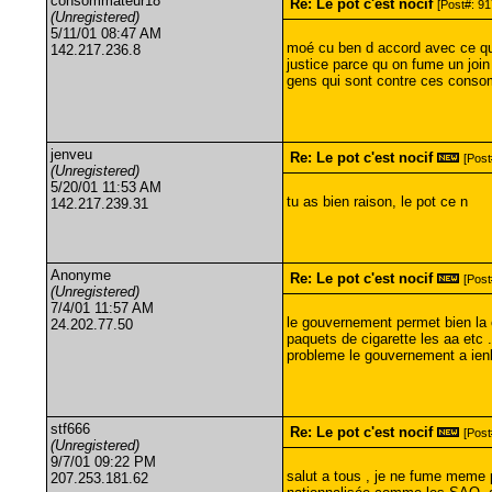
consommateur18
Re: Le pot c'est nocif
[Post#: 917
(Unregistered)
5/11/01 08:47 AM
moé cu ben d accord avec ce que 
142.217.236.8
justice parce qu on fume un joi
gens qui sont contre ces cons
jenveu
Re: Le pot c'est nocif
[Post
(Unregistered)
5/20/01 11:53 AM
tu as bien raison, le pot ce n
142.217.239.31
Anonyme
Re: Le pot c'est nocif
[Post
(Unregistered)
7/4/01 11:57 AM
le gouvernement permet bien la c
24.202.77.50
paquets de cigarette les aa etc
probleme le gouvernement a ienk 
stf666
Re: Le pot c'est nocif
[Post
(Unregistered)
9/7/01 09:22 PM
salut a tous , je ne fume meme 
207.253.181.62