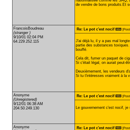
nationnalisée comme les SAQ, ave
de vendre de bons produits.Et so
FrancoisBoudreau
Re: Le pot c'est nocif
[Post
(stranger )
9/10/01 02:04 PM
J'ai déjà lu, il y a pas mal long
64.229.252.115
partie des substances toxiques.
bouffé.
Cela dit, fumer un paquet de cig
Si c'était légal, on aurait peut-ê
Deuxièmement, les vendeurs d'alco
Si tu t'intéresses vraiment à la
Anonyme
Re: Le pot c'est nocif
[Post
(Unregistered)
9/12/01 06:38 AM
Le gouvernement c'est nocif, je 
204.50.249.130
Anonyme
Re: Le pot c'est nocif
[Post