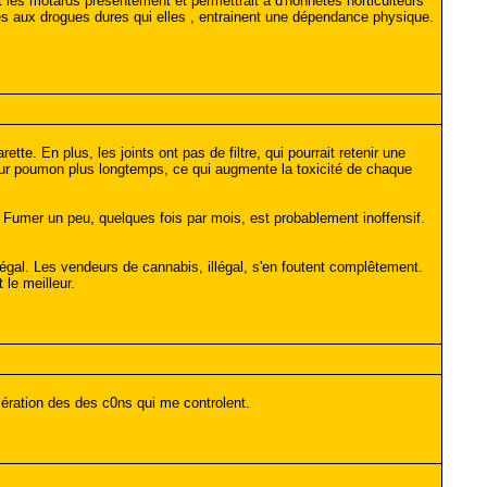
t les motards présentement et permettrait a d'honnetes horticulteurs
ces aux drogues dures qui elles , entrainent une dépendance physique.
tte. En plus, les joints ont pas de filtre, qui pourrait retenir une
eur poumon plus longtemps, ce qui augmente la toxicité de chaque
. Fumer un peu, quelques fois par mois, est probablement inoffensif.
 légal. Les vendeurs de cannabis, illégal, s'en foutent complêtement.
le meilleur.
sération des des c0ns qui me controlent.