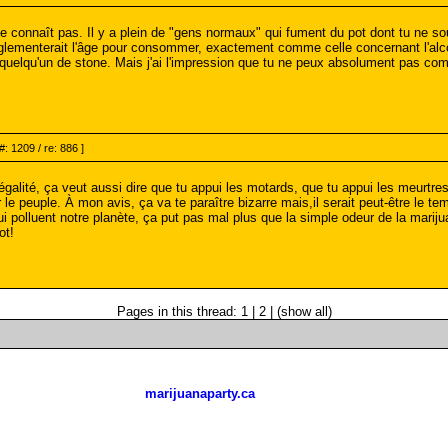
e connaît pas. Il y a plein de "gens normaux" qui fument du pot dont tu ne so
i réglementerait l'âge pour consommer, exactement comme celle concernant l'alc
 quelqu'un de stone. Mais j'ai l'impression que tu ne peux absolument pas com
#: 1209 / re: 886 ]
illégalité, ça veut aussi dire que tu appui les motards, que tu appui les meurtre
 le peuple. À mon avis, ça va te paraître bizarre mais,il serait peut-être le t
i polluent notre planète, ça put pas mal plus que la simple odeur de la marijuan
ot!
Pages in this thread: 1 | 2 | (show all)
marijuanaparty.ca