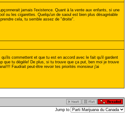
upçonnerait jamais l'existence. Quant à la vente aux enfants, si une
ool ou les cigarettes. Quelqu'un de saoul est bien plus désagréable
prendre cela, tu semble assez de "droite".
s qu'ils commettent et que tu est en accord avec le fait qu'il gardent
emp que tu dégèle! De plus, si tu trouve que ça put, ben moi je trouve
a!!!! Faudrait peut-être revoir tes priorités monsieur j'ai
Jump to