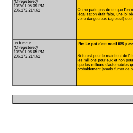
(Unregistered)
10/7/01 05:39 PM
On ne parle pas de ce que l'on n
206.172.214.61
légalisation était faite, une lo
voire dangeureux (agressif) que
un fumeur
Re: Le pot c'est nocif
[Post
(Unregistered)
10/7/01 06:05 PM
Si tu est pour le maintient de l'
206.172.214.61
les millions pour eux et non pour
que les millions d'automobiles qu
probablement jamais fumer de p