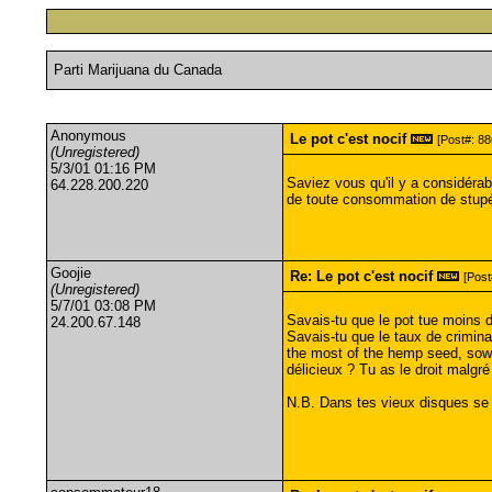
Parti Marijuana du Canada
Anonymous
Le pot c'est nocif
[Post#: 88
(Unregistered)
5/3/01 01:16 PM
Saviez vous qu'il y a considérab
64.228.200.220
de toute consommation de stupéf
Goojie
Re: Le pot c'est nocif
[Post
(Unregistered)
5/7/01 03:08 PM
Savais-tu que le pot tue moins de
24.200.67.148
Savais-tu que le taux de crimina
the most of the hemp seed, sow it
délicieux ? Tu as le droit malgré
N.B. Dans tes vieux disques se 