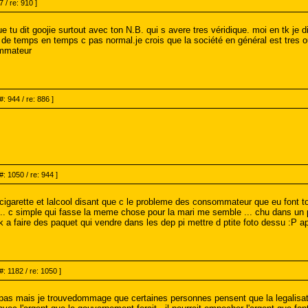
 / re: 910 ]
tu dit goojie surtout avec ton N.B. qui s avere tres véridique. moi en tk je 
n de temps en temps c pas normal.je crois que la société en général est tres 
ommateur
#: 944 / re: 886 ]
#: 1050 / re: 944 ]
igarette et lalcool disant que c le probleme des consommateur que eu font tous
 ... c simple qui fasse la meme chose pour la mari me semble ... chu dans u
a faire des paquet qui vendre dans les dep pi mettre d ptite foto dessu :P apre
#: 1182 / re: 1050 ]
pas mais je trouvedommage que certaines personnes pensent que la legalisatio