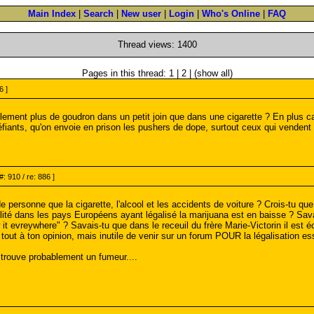
Main Index
|
Search
|
New user
|
Login
|
Who's Online
|
FAQ
Thread views: 1400
Pages in this thread: 1 | 2 | (show all)
6 ]
lement plus de goudron dans un petit join que dans une cigarette ? En plus ca
iants, qu'on envoie en prison les pushers de dope, surtout ceux qui vendent
#: 910 / re: 886 ]
 personne que la cigarette, l'alcool et les accidents de voiture ? Crois-tu qu
lité dans les pays Européens ayant légalisé la marijuana est en baisse ? Sav
 evreywhere" ? Savais-tu que dans le receuil du frère Marie-Victorin il est éc
 tout à ton opinion, mais inutile de venir sur un forum POUR la légalisation ess
trouve probablement un fumeur....