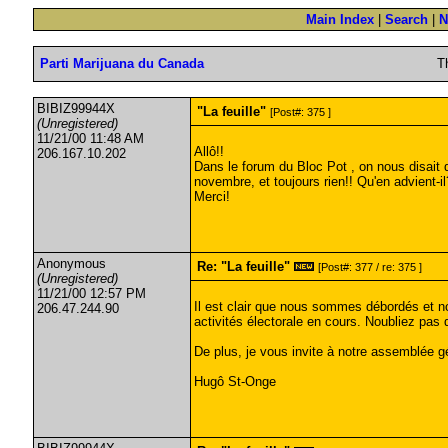
Main Index
|
Search
|
N
Parti Marijuana du Canada
T
BIBIZ99944X
"La feuille"
[Post#: 375 ]
(Unregistered)
11/21/00 11:48 AM
Allô!!
206.167.10.202
Dans le forum du Bloc Pot , on nous disait qu
novembre, et toujours rien!! Qu'en advient-i
Merci!
Anonymous
Re: "La feuille"
[Post#: 377 / re: 375 ]
(Unregistered)
11/21/00 12:57 PM
Il est clair que nous sommes débordés et no
206.47.244.90
activités électorale en cours. Noubliez pas
De plus, je vous invite à notre assemblée g
Hugô St-Onge