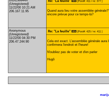
BIBIZ99944X
Re: "La feuille"
[Post#: 411 / re: 377 ]
(Unregistered)
11/22/00 10:21 AM
Quand aura lieu votre assemblée générale??
206.167.11.95
encore prévue pour ce temps-là?
Anonymous
Re: "La feuille"
[Post#: 425 / re: 411 ]
(Unregistered)
11/22/00 04:30 PM
Cela est exact. L'assemblée générale aura 
206.47.244.90
confirmera l'endroit et l'heure!
N'oubliez pas de voter et d'en parler
Hugô
marij