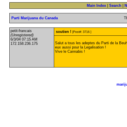
Main Index
|
Search
|
N
Parti Marijuana du Canada
T
petit-francais
soutien !
[Post#: 3716 ]
(Unregistered)
6/3/04 07:15 AM
Salut a tous les adeptes du Parti de la Beuh
172.158.236.175
eux aussi pour la Legalisation !
Vive le Cannabis !
marij