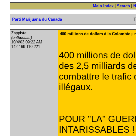
Main Index
|
Search
|
N
Parti Marijuana du Canada
T
Zappiste
400 millions de dollars à la Colombie
[Po
(enthusiast)
10/4/03 09:22 AM
142.169.110.221
400 millions de do
des 2,5 milliards de
combattre le trafi
illégaux.
POUR "LA" GUER
INTARISSABLES !