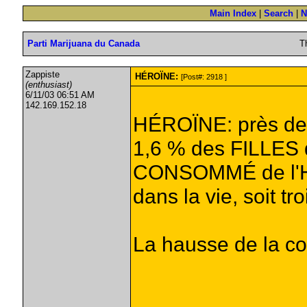
Main Index
|
Search
|
N
Parti Marijuana du Canada
T
Zappiste
HÉROÏNE:
[Post#: 2918 ]
(enthusiast)
6/11/03 06:51 AM
142.169.152.18
HÉROÏNE: près de
1,6 % des FILLE
CONSOMMÉ de l'
dans la vie, soit tro
La hausse de la co