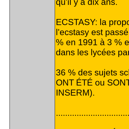
qu'il y a dix ans.
ECSTASY: la propor
l'ecstasy est passé
% en 1991 à 3 % e
dans les lycées par
36 % des sujets sc
ONT ÉTÉ ou SONT
INSERM).
...............................