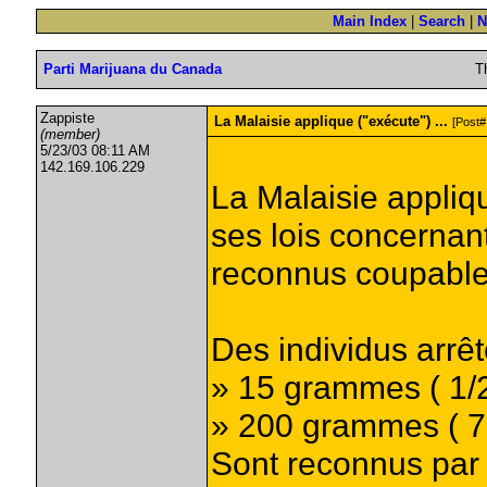
Main Index
|
Search
|
N
Parti Marijuana du Canada
T
Zappiste
La Malaisie applique ("exécute") ...
[Post#
(member)
5/23/03 08:11 AM
142.169.106.229
La Malaisie appliqu
ses lois concernant
reconnus coupable
Des individus arrê
» 15 grammes ( 1/2
» 200 grammes ( 7
Sont reconnus par l