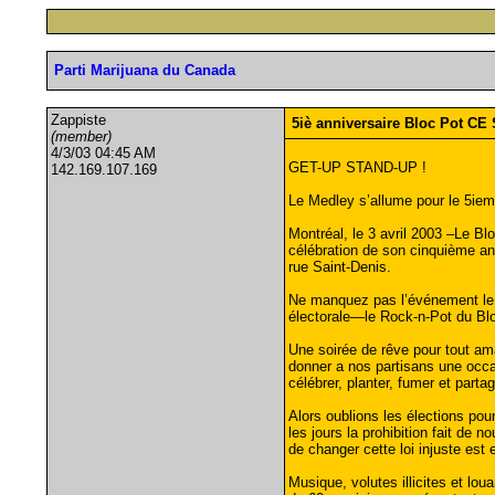
Parti Marijuana du Canada
Zappiste
5iè anniversaire Bloc Pot CE
(member)
4/3/03 04:45 AM
GET-UP STAND-UP !
142.169.107.169
Le Medley s’allume pour le 5iem
Montréal, le 3 avril 2003 –Le Bl
célébration de son cinquième an
rue Saint-Denis.
Ne manquez pas l’événement le 
électorale—le Rock-n-Pot du Bl
Une soirée de rêve pour tout am
donner a nos partisans une occas
célébrer, planter, fumer et par
Alors oublions les élections pour
les jours la prohibition fait de n
de changer cette loi injuste est 
Musique, volutes illicites et lo