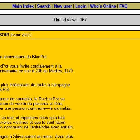
Main Index
|
Search
|
New user
|
Login
|
Who's Online
|
FAQ
Thread views: 167
 SOIR
[Post#: 2613 ]
e anniversaire du BlocPot.
ocPot vous invite cordialement à la
niversaire ce soir à 20h au Medley, 1170
plus intéressant de toute la campagne
ocPot.
ateur de cannabis, le Rock-n-Pot va
ion de «sortir du placard» et fêter,
tager une passion commune—le cannabis.
 un soir, et rappelons nous qu’a tout
ouvelles victimes et que le seul façon
en continuant de l’enfreindre avec entrain.
uanges à Shiva seront au menu. Avec plus