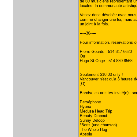
de 60 musiciens représentant u
locales, la communauté artistiqu
Venez donc désobéir avec nous, 
comme changer une loi, mais au l
un joint à la fois.
-----30-----
Pour information, réservations o
Pierre Gourde : 514-817-6620
Ou
Hugo St-Onge : 514-830-8568
Seulement $10.00 only !
Vancouver n'est qu'à 3 heures de
;O)
Bands/Les artistes invité(e)s so
Perséphone
Hyena
Medusa Head Trip
Beauty Dropout
Sunny Deloop
*Boris (une chanson)
The Whole Hog
Absolu