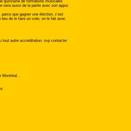
ne quinzaine de formations musicales
e sera aussi de la partie avec son appui.
parce que gagner une élection, c’est
ieu de le faire un vote, on le fait avec
u tout autre accréditation, svp contacter
 Montréal...
nt: