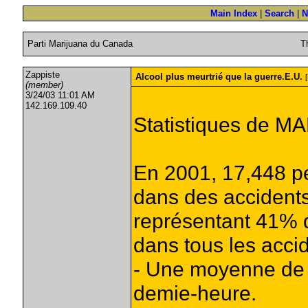
Main Index
|
Search
|
N
Parti Marijuana du Canada
T
Zappiste
Alcool plus meurtrié que la guerre.E.U.
(member)
3/24/03 11:01 AM
142.169.109.40
Statistiques de M
En 2001, 17,448 p
dans des accidents 
représentant 41% 
dans tous les accid
- Une moyenne de 
demie-heure.