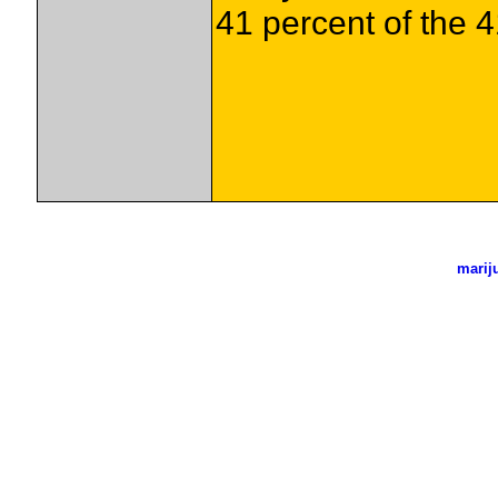
41 percent of the 41,
marij