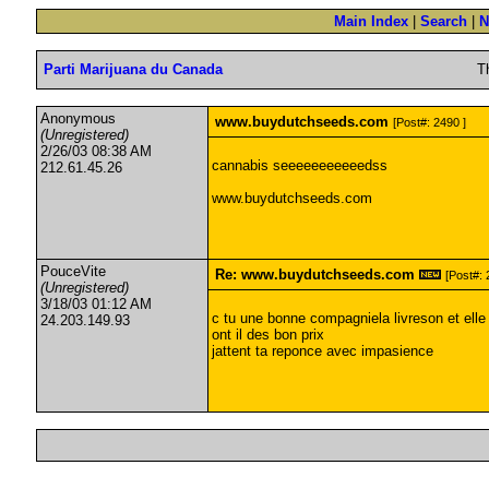
Main Index
|
Search
|
N
Parti Marijuana du Canada
T
Anonymous
www.buydutchseeds.com
[Post#: 2490 ]
(Unregistered)
2/26/03 08:38 AM
cannabis seeeeeeeeeeedss
212.61.45.26
www.buydutchseeds.com
PouceVite
Re: www.buydutchseeds.com
[Post#: 
(Unregistered)
3/18/03 01:12 AM
c tu une bonne compagniela livreson et elle 
24.203.149.93
ont il des bon prix
jattent ta reponce avec impasience