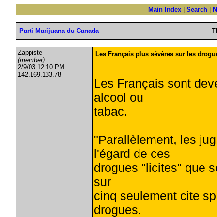
Main Index
|
Search
|
N
Parti Marijuana du Canada
T
Zappiste
Les Français plus sévères sur les drogue
(member)
2/9/03 12:10 PM
142.169.133.78
Les Français sont deve
alcool ou
tabac.
"Parallèlement, les ju
l'égard de ces
drogues "licites" que s
sur
cinq seulement cite sp
drogues.