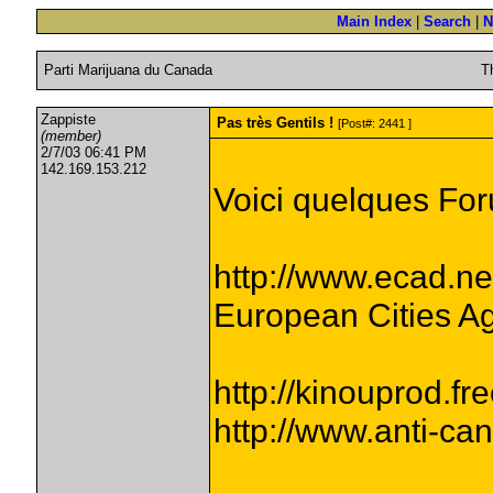
Main Index
|
Search
|
N
Parti Marijuana du Canada
T
Zappiste
Pas très Gentils !
[Post#: 2441 ]
(member)
2/7/03 06:41 PM
142.169.153.212
Voici quelques Foru
http://www.ecad.ne
European Cities A
http://kinouprod.fr
http://www.anti-ca