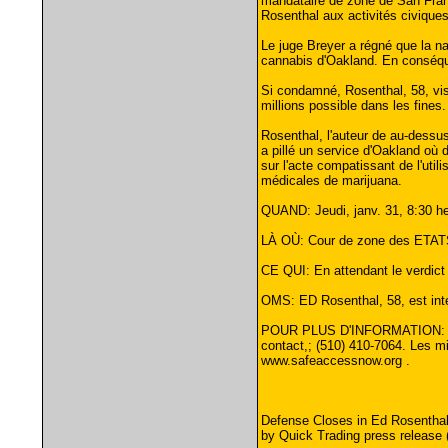
mandataire de zone de San Franci
Rosenthal aux activités civique
Le juge Breyer a régné que la na
cannabis d'Oakland. En conséque
Si condamné, Rosenthal, 58, vis
millions possible dans les fines.
Rosenthal, l'auteur de au-dessu
a pillé un service d'Oakland où 
sur l'acte compatissant de l'util
médicales de marijuana.
QUAND: Jeudi, janv. 31, 8:30 heur
LÀ OÙ: Cour de zone des ETATS-U
CE QUI: En attendant le verdict
OMS: ED Rosenthal, 58, est int
POUR PLUS D'INFORMATION: Des ap
contact,; (510) 410-7064. Les mi
www.safeaccessnow.org .
Defense Closes in Ed Rosenthal 
by Quick Trading press release (3