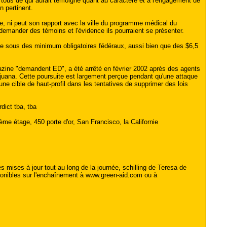
- tous de qui aurait témoigné quant au caractère et à l'engagement de
 pertinent.
e, ni peut son rapport avec la ville du programme médical du
emander des témoins et l'évidence ils pourraient se présenter.
e sous des minimum obligatoires fédéraux, aussi bien que des $6,5
azine "demandent ED", a été arrêté en février 2002 après des agents
ijuana. Cette poursuite est largement perçue pendant qu'une attaque
u'une cible de haut-profil dans les tentatives de supprimer des lois
dict tba, tba
e étage, 450 porte d'or, San Francisco, la Californie
ises à jour tout au long de la journée, schilling de Teresa de
isponibles sur l'enchaînement à www.green-aid.com ou à