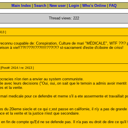
Main Index
|
Search
|
New user
|
Login
|
Who's Online
|
FAQ
Thread views: 222
413 ]
 reconnu coupable de: Conspiration, Culture de mari "MÉDICALE", WTF ??!? pro
son à vie!!??!!???!!???!!!!!???!?!? st-sacrament d'estie d'ciboire de criss!
[Post#: 2414 / re: 2413 ]
mocracies n'on rien a envier au system communiste.
ale avec leurs decisions ("Oui, oui,.on sait que le temoin a admis avoir ment
s et la verite.
 mari medicale pour ce defendre et meme s'il a ete assermente et travaillait 
s du 20ieme siecle et ce qui c;est passe en californie, il n'y a pas de grande 
ce et la verite et la justice n'est que secondaire.
en fin de compte qu'Ed ne se defende pas. Il n'a pas eu droit de dire ce qu'il fe