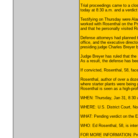
Trial proceedings came to a clos
today at 8:30 a.m. and a verdict
Testifying on Thursday were Ala
worked with Rosenthal on the Pro
and that he personally visited R
Defense attorneys had planned to
office, and the executive directo
presiding judge Charles Breyer b
Judge Breyer has ruled that the 
As a result, the defense has be
If convicted, Rosenthal, 58, fac
Rosenthal, author of over a doz
where starter plants were being
Rosenthal is seen as a high-prof
WHEN: Thursday, Jan 31, 8:30 a.
WHERE: U.S. District Court, Nort
WHAT: Pending verdict on the Ed
WHO: Ed Rosenthal, 58, is intern
FOR MORE INFORMATION: Press ca