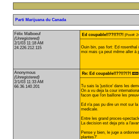
Parti Marijuana du Canada
Félix Malboeuf
Ed coupable!!??!!?!?!
[Post#: 2
(Unregistered)
2/1/03 11:18 AM
Ouin bin, pas fort: Ed rosenthal
24.226.212.115
moi mais ça peut même aller à pri
Anonymous
Re: Ed coupable!!??!!?!?!
(Unregistered)
2/1/03 11:33 AM
Tu sais la 'justice' dans les de
66.36.140.201
On a vu deja la cour internation
facon que l'on baillone les preuve
Ed n'a pas pu dire un mot sur la
medicale.
Entre les grand proces-spectacle
La decision est deja pris a l'avan
Pense y bien, le juge a ordonner 
plantes?'