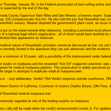
e Thursday, January 30, in the Federal prosecution of best-selling author and 
 is expected by the end of the day.
meda County Supervisor Nate Miley and Dan Weaver, a forensic expert. Supervi
p. 215 Compassionate Use Act. He also told the jury that Rosenthal was compl
osenthal's nursery. Weaver disputed the government's plant count, an issue cr
 put on the stand several other witnesses, including a prominent local physi
r of a national legal reform organization - all of whom would have testified as
locked their appearance as irrelevant.
medical nature of Rosenthal's activities cannot be discussed at trial, nor can
en severely limited in the questions they can ask witnesses and the evidence 
es a minimum of 10 years, with a possibility of life imprisonment under federa
en books on marijuana and the renowned "Ask Ed" magazine columnist, was arr
 grown for medical marijuana patients. This prosecution is widely perceived a
ile target in attempts to eradicate medical marijuana laws.
m. - Jury deliberates; Verdict TBA Verdict response outside courthouse, TB
hern District of California, Courtroom of Justice Charles Breyer, 19th Floor,
 Rosenthal medical marijuana trial
ationally regarded as one of the leading experts on marijuana.
lls will be made when the verdict announcement comes in. For updates thro