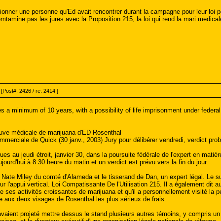
ner une personne qu'Ed avait rencontrer durant la campagne pour leur loi pot
omtamine pas les jures avec la Proposition 215, la loi qui rend la mari medical
[Post#: 2426 / re: 2414 ]
es a minimum of 10 years, with a possibility of life imprisonment under federa
euve médicale de marijuana d'ED Rosenthal
merciale de Quick (30 janv., 2003) Jury pour délibérer vendredi, verdict pro
s au jeudi étroit, janvier 30, dans la poursuite fédérale de l'expert en matiè
rd'hui à 8:30 heure du matin et un verdict est prévu vers la fin du jour.
t Nate Miley du comté d'Alameda et le tisserand de Dan, un expert légal. Le su
sur l'appui vertical. Loi Compatissante De l'Utilisation 215. Il a également di
de ses activités croissantes de marijuana et qu'il a personnellement visité la 
e aux deux visages de Rosenthal les plus sérieux de frais.
vaient projeté mettre dessus le stand plusieurs autres témoins, y compris u