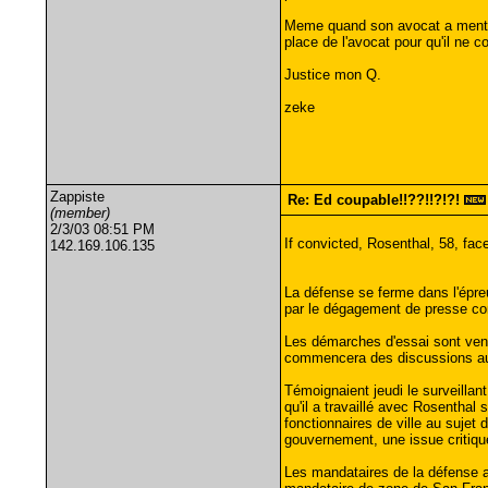
Meme quand son avocat a mention
place de l'avocat pour qu'il ne c
Justice mon Q.
zeke
Zappiste
Re: Ed coupable!!??!!?!?!
(member)
2/3/03 08:51 PM
If convicted, Rosenthal, 58, fac
142.169.106.135
La défense se ferme dans l'épr
par le dégagement de presse com
Les démarches d'essai sont venue
commencera des discussions aujou
Témoignaient jeudi le surveillan
qu'il a travaillé avec Rosenthal 
fonctionnaires de ville au sujet 
gouvernement, une issue critiqu
Les mandataires de la défense a