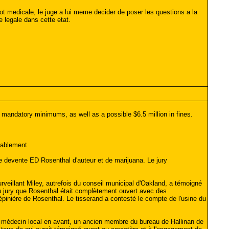
 medicale, le juge a lui meme decider de poser les questions a la
e legale dans cette etat.
l mandatory minimums, as well as a possible $6.5 million in fines.
bablement
re devente ED Rosenthal d'auteur et de marijuana. Le jury
rveillant Miley, autrefois du conseil municipal d'Oakland, a témoigné
t au jury que Rosenthal était complètement ouvert avec des
pépinière de Rosenthal. Le tisserand a contesté le compte de l'usine du
n médecin local en avant, un ancien membre du bureau de Hallinan de