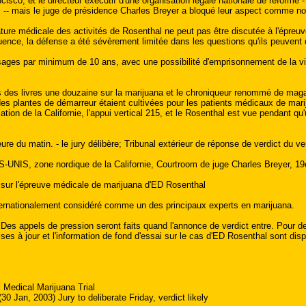
sco, et le directeur exécutif d'une organisation légale nationale de réforme 
s -- mais le juge de présidence Charles Breyer a bloqué leur aspect comme non
ture médicale des activités de Rosenthal ne peut pas être discutée à l'épreuv
nce, la défense a été sévèrement limitée dans les questions qu'ils peuvent d
ages par minimum de 10 ans, avec une possibilité d'emprisonnement de la vi
s des livres une douzaine sur la marijuana et le chroniqueur renommé de mag
des plantes de démarreur étaient cultivées pour les patients médicaux de mar
isation de la Californie, l'appui vertical 215, et le Rosenthal est vue pendant q
e du matin. - le jury délibère; Tribunal extérieur de réponse de verdict du ver
NIS, zone nordique de la Californie, Courtroom de juge Charles Breyer, 19èm
 sur l'épreuve médicale de marijuana d'ED Rosenthal
ernationalement considéré comme un des principaux experts en marijuana.
pels de pression seront faits quand l'annonce de verdict entre. Pour des m
ses à jour et l'information de fond d'essai sur le cas d'ED Rosenthal sont d
Medical Marijuana Trial
0 Jan, 2003) Jury to deliberate Friday, verdict likely