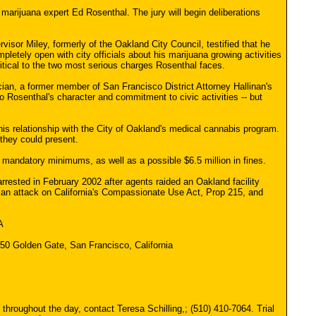
marijuana expert Ed Rosenthal. The jury will begin deliberations
sor Miley, formerly of the Oakland City Council, testified that he
etely open with city officials about his marijuana growing activities
itical to the two most serious charges Rosenthal faces.
cian, a former member of San Francisco District Attorney Hallinan's
 to Rosenthal's character and commitment to civic activities -- but
 his relationship with the City of Oakland's medical cannabis program.
they could present.
l mandatory minimums, as well as a possible $6.5 million in fines.
ested in February 2002 after agents raided an Oakland facility
s an attack on California's Compassionate Use Act, Prop 215, and
A
 450 Golden Gate, San Francisco, California
ughout the day, contact Teresa Schilling,; (510) 410-7064. Trial