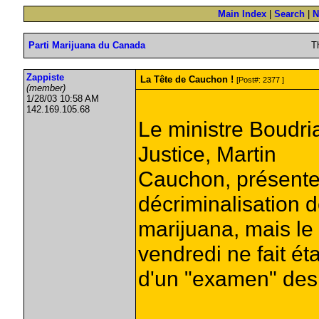
Main Index
|
Search
|
N
Parti Marijuana du Canada
T
Zappiste
La Tête de Cauchon !
[Post#: 2377 ]
(member)
1/28/03 10:58 AM
142.169.105.68
Le ministre Boudri
Justice, Martin
Cauchon, présentera
décriminalisation d
marijuana, mais le 
vendredi ne fait ét
d'un "examen" des 