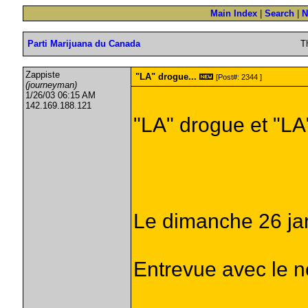
Main Index
|
Search
|
N
Parti Marijuana du Canada
T
Zappiste
"LA" drogue...
[Post#: 2344 ]
(journeyman)
1/26/03 06:15 AM
142.169.188.121
"LA" drogue et "LA" 
Le dimanche 26 ja
Entrevue avec le 