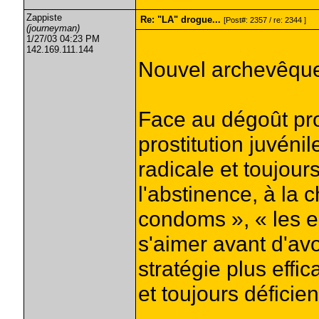
Zappiste
Re: "LA" drogue...
[Post#: 2357 / re: 2344 ]
(journeyman)
1/27/03 04:23 PM
142.169.111.144
Nouvel archevêque
Face au dégoût pro
prostitution juvéni
radicale et toujour
l'abstinence, à la c
condoms », « les e
s'aimer avant d'avo
stratégie plus effi
et toujours déficie