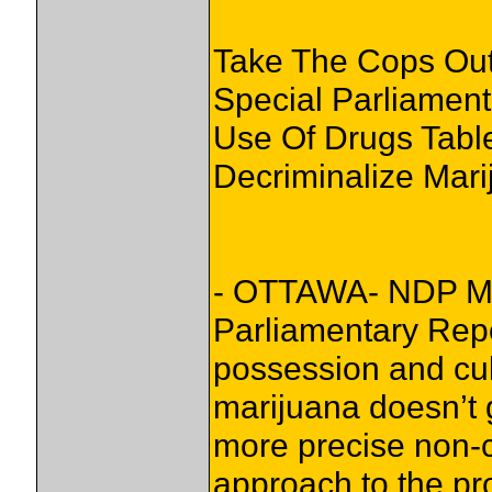
Take The Cops Out
Special Parliamen
Use Of Drugs Tab
Decriminalize Mari
- OTTAWA- NDP MP
Parliamentary Rep
possession and cul
marijuana doesn’t g
more precise non-c
approach to the p