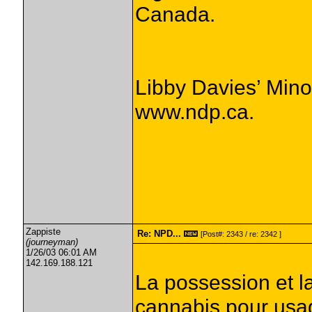
Canada.
Libby Davies’ Mino
www.ndp.ca.
Zappiste
Re: NPD...
[Post#: 2343 / re: 2342 ]
(journeyman)
1/26/03 06:01 AM
142.169.188.121
La possession et l
cannabis pour usa