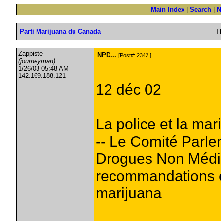
Main Index
|
Search
|
N
Parti Marijuana du Canada
T
Zappiste
NPD...
[Post#: 2342 ]
(journeyman)
1/26/03 05:48 AM
142.169.188.121
12 déc 02
La police et la ma
-- Le Comité Parle
Drogues Non Médic
recommandations e
marijuana