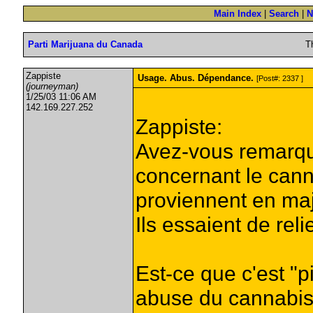
Main Index
|
Search
|
N
Parti Marijuana du Canada
T
Zappiste
Usage. Abus. Dépendance.
[Post#: 2337 ]
(journeyman)
1/25/03 11:06 AM
142.169.227.252
Zappiste:
Avez-vous remarqué
concernant le can
proviennent en maj
Ils essaient de rel
Est-ce que c'est "
abuse du cannabis