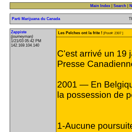
Main Index
|
Search
|
N
Parti Marijuana du Canada
T
Zappiste
Les Pelches ont la frite !
[Post#: 2307 ]
(journeyman)
1/21/03 05:42 PM
142.169.104.140
C'est arrivé un 19 
Presse Canadienn
2001 — En Belgiqu
la possession de p
1-Aucune poursuite