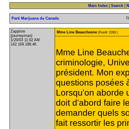
Main Index
|
Search
|
N
Parti Marijuana du Canada
T
Zappiste
Mme Line Beauchesne
[Post#: 2289 ]
(journeyman)
1/20/03 11:02 AM
142.169.188.46
Mme Line Beauches
criminologie, Unive
président. Mon expo
questions posées à
Lorsqu'on aborde u
doit d'abord faire l
demander quels son
fait ressortir les p