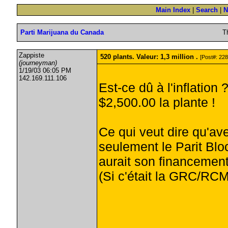
Main Index
|
Search
|
N
Parti Marijuana du Canada
T
Zappiste
520 plants. Valeur: 1,3 million .
[Post#: 228
(journeyman)
1/19/03 06:05 PM
142.169.111.106
Est-ce dû à l'inflation 
$2,500.00 la plante !
Ce qui veut dire qu'av
seulement le Parit Bl
aurait son financement 
(Si c'était la GRC/RCMP