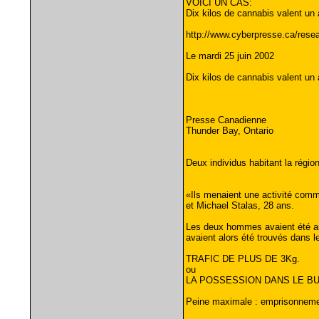
VOICI UN CAS:
Dix kilos de cannabis valent un
http://www.cyberpresse.ca/rese
Le mardi 25 juin 2002
Dix kilos de cannabis valent un
Presse Canadienne
Thunder Bay, Ontario
Deux individus habitant la régio
«Ils menaient une activité comm
et Michael Stalas, 28 ans.
Les deux hommes avaient été arr
avaient alors été trouvés dans le
TRAFIC DE PLUS DE 3Kg.
ou
LA POSSESSION DANS LE BUT
Peine maximale : emprisonneme