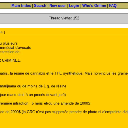
Main Index
|
Search
|
New user
|
Login
|
Who's Online
|
FAQ
Thread views: 152
65 ]
u plusieurs
immédiat d'avocats
ossession de
ER CRIMINEL.
abis, la résine de cannabis et le THC synthétique. Mais non-inclus les graines
marijuana ou de moins de 1 g. de résine
our (sans droit à un procès devant juré)
 première infraction : 6 mois et/ou une amende de 1000$
e de 2000$ (la GRC n’est pas supposée prendre de photo ni d’empreinte digita