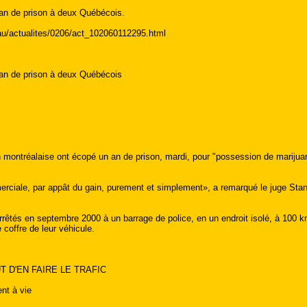
 an de prison à deux Québécois.
au/actualites/0206/act_102060112295.html
 an de prison à deux Québécois
n montréalaise ont écopé un an de prison, mardi, pour "possession de marijuana
erciale, par appât du gain, purement et simplement», a remarqué le juge Sta
êtés en septembre 2000 à un barrage de police, en un endroit isolé, à 100 k
 coffre de leur véhicule.
 D'EN FAIRE LE TRAFIC
nt à vie