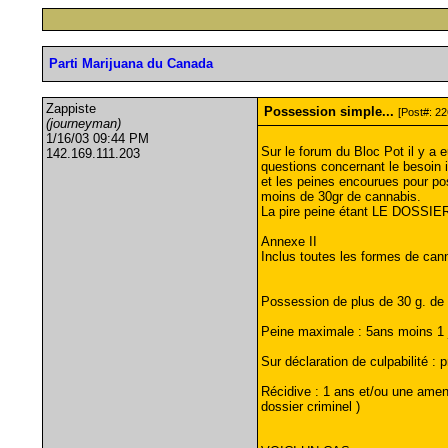
Parti Marijuana du Canada
Zappiste
Possession simple...
[Post#: 22
(journeyman)
1/16/03 09:44 PM
Sur le forum du Bloc Pot il y a e
142.169.111.203
questions concernant le besoin 
et les peines encourues pour p
moins de 30gr de cannabis.
La pire peine étant LE DOSSI
Annexe II
Inclus toutes les formes de cann
Possession de plus de 30 g. de 
Peine maximale : 5ans moins 1 j
Sur déclaration de culpabilité :
Récidive : 1 ans et/ou une amend
dossier criminel )