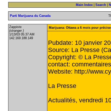
Main Index
|
Search
|
N
Parti Marijuana du Canada
T
Zappiste
Marijuana: Ottawa a 6 mois pour préciser
(stranger )
1/13/03 05:37 AM
142.169.188.149
Pubdate: 10 janvier 2
Source: La Presse (C
Copyright: © La Press
contact:
commentaires
Website: http://www.c
La Presse
Actualités, vendredi 10