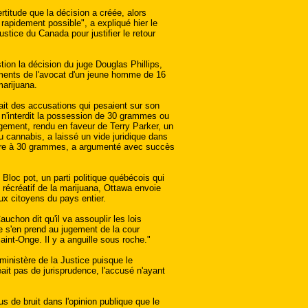
rtitude que la décision a créée, alors
 rapidement possible", a expliqué hier le
ustice du Canada pour justifier le retour
tion la décision du juge Douglas Phillips,
guments de l'avocat d'un jeune homme de 16
arijuana.
ait des accusations qui pesaient sur son
 n'interdit la possession de 30 grammes ou
gement, rendu en faveur de Terry Parker, un
u cannabis, a laissé un vide juridique dans
eure à 30 grammes, a argumenté avec succès
loc pot, un parti politique québécois qui
t récréatif de la marijuana, Ottawa envoie
x citoyens du pays entier.
auchon dit qu'il va assouplir les lois
ne s'en prend au jugement de la cour
Saint-Onge. Il y a anguille sous roche."
ministère de la Justice puisque le
ait pas de jurisprudence, l'accusé n'ayant
s de bruit dans l'opinion publique que le