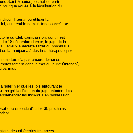
ris Saint-Maurice, le chef du parti
 politique vouée à le légalisation du
aliser. Il aurait pu utiliser la
 loi, qui semble ne plus fonctionner", se
ictoire du Club Compassion, dont il est
. Le 18 décembre dernier, le juge de la
s Cadieux a décrété l'arrêt du processus
 de la marijuana à des fins thérapeutiques.
le ministère n'a pas encore demandé
'empressement dans le cas du jeune Ontarien",
près-midi.
à noter hier que les lois entourant le
r malgré la décision du juge ontarien. Les
 d'appréhender les individus en possession
ait être entendu d'ici les 30 prochains
indsor
isions des différentes instances