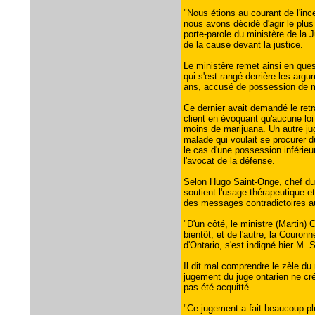
"Nous étions au courant de l'ince
nous avons décidé d'agir le plus
porte-parole du ministère de la J
de la cause devant la justice.
Le ministère remet ainsi en ques
qui s'est rangé derrière les ar
ans, accusé de possession de m
Ce dernier avait demandé le retr
client en évoquant qu'aucune loi
moins de marijuana. Un autre ju
malade qui voulait se procurer d
le cas d'une possession inféri
l'avocat de la défense.
Selon Hugo Saint-Onge, chef du B
soutient l'usage thérapeutique e
des messages contradictoires au
"D'un côté, le ministre (Martin) C
bientôt, et de l'autre, la Couron
d'Ontario, s'est indigné hier M. 
Il dit mal comprendre le zèle du 
jugement du juge ontarien ne cré
pas été acquitté.
"Ce jugement a fait beaucoup plu