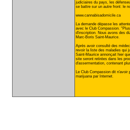
judiciaires du pays, les défense
se battre sur un autre front: le 
www.cannabisadomicile.ca
La demande dépasse les attentes 
avec le Club Compassion. "Plus 
d'inscription. Nous avons des di
Marc-Boris Saint-Maurice.
Après avoir consulté des médeci
revoir la liste des maladies qui ju
Saint-Maurice annonçait hier qu
site seront retirées dans les pro
d'assermentation, contenant plus
Le Club Compassion dit n'avoir
marijuana par Internet.