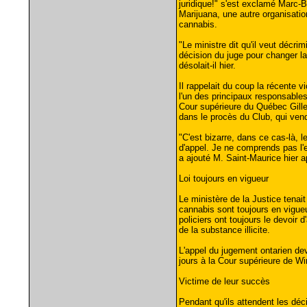
juridique!" s'est exclamé Marc-Bo
Marijuana, une autre organisation
cannabis.
"Le ministre dit qu'il veut décrimin
décision du juge pour changer la
désolait-il hier.
Il rappelait du coup la récente v
l'un des principaux responsables
Cour supérieure du Québec Gille
dans le procès du Club, qui vend
"C'est bizarre, dans ce cas-là, 
d'appel. Je ne comprends pas l
a ajouté M. Saint-Maurice hier a
Loi toujours en vigueur
Le ministère de la Justice tenait 
cannabis sont toujours en vigueu
policiers ont toujours le devoir
de la substance illicite.
L'appel du jugement ontarien devr
jours à la Cour supérieure de W
Victime de leur succès
Pendant qu'ils attendent les déc