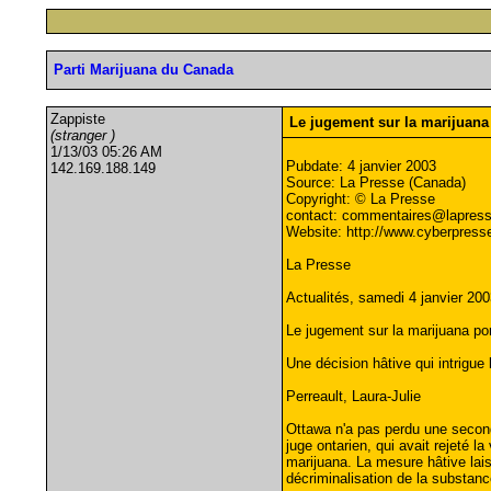
Parti Marijuana du Canada
Zappiste
Le jugement sur la marijuana
(stranger )
1/13/03 05:26 AM
Pubdate: 4 janvier 2003
142.169.188.149
Source: La Presse (Canada)
Copyright: © La Presse
contact:
commentaires@lapress
Website: http://www.cyberpress
La Presse
Actualités, samedi 4 janvier 200
Le jugement sur la marijuana po
Une décision hâtive qui intrigue 
Perreault, Laura-Julie
Ottawa n'a pas perdu une seconde
juge ontarien, qui avait rejeté l
marijuana. La mesure hâtive lai
décriminalisation de la substanc