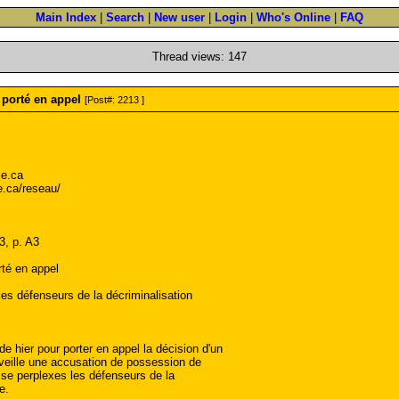
Main Index
|
Search
|
New user
|
Login
|
Who's Online
|
FAQ
Thread views: 147
 porté en appel
[Post#: 2213 ]
e.ca
e.ca/reseau/
3, p. A3
rté en appel
les défenseurs de la décriminalisation
 hier pour porter en appel la décision d'un
a veille une accusation de possession de
sse perplexes les défenseurs de la
e.