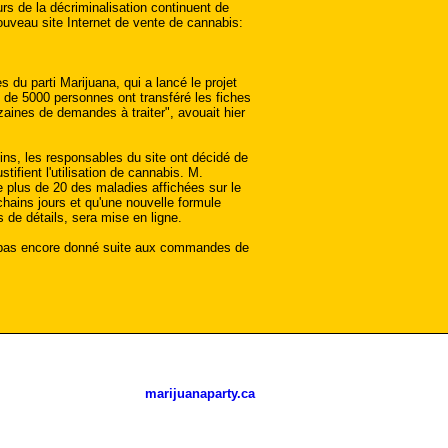
urs de la décriminalisation continuent de
nouveau site Internet de vente de cannabis:
du parti Marijuana, qui a lancé le projet
de 5000 personnes ont transféré les fiches
zaines de demandes à traiter", avouait hier
ns, les responsables du site ont décidé de
stifient l'utilisation de cannabis. M.
e plus de 20 des maladies affichées sur le
chains jours et qu'une nouvelle formule
 de détails, sera mise en ligne.
 pas encore donné suite aux commandes de
marijuanaparty.ca