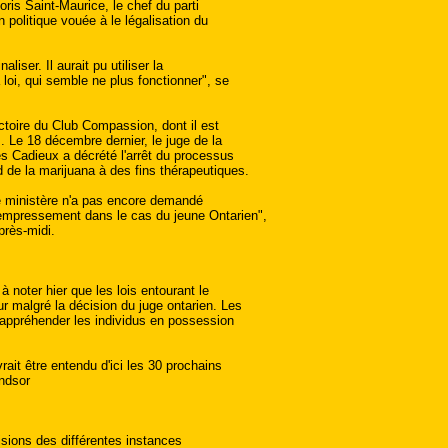
ris Saint-Maurice, le chef du parti
 politique vouée à le légalisation du
aliser. Il aurait pu utiliser la
 loi, qui semble ne plus fonctionner", se
ictoire du Club Compassion, dont il est
. Le 18 décembre dernier, le juge de la
s Cadieux a décrété l'arrêt du processus
 de la marijuana à des fins thérapeutiques.
le ministère n'a pas encore demandé
'empressement dans le cas du jeune Ontarien",
près-midi.
à noter hier que les lois entourant le
r malgré la décision du juge ontarien. Les
 d'appréhender les individus en possession
ait être entendu d'ici les 30 prochains
indsor
isions des différentes instances