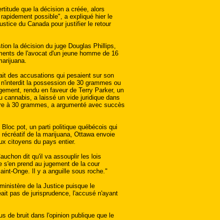
rtitude que la décision a créée, alors
 rapidement possible", a expliqué hier le
ustice du Canada pour justifier le retour
tion la décision du juge Douglas Phillips,
guments de l'avocat d'un jeune homme de 16
arijuana.
ait des accusations qui pesaient sur son
 n'interdit la possession de 30 grammes ou
gement, rendu en faveur de Terry Parker, un
u cannabis, a laissé un vide juridique dans
eure à 30 grammes, a argumenté avec succès
loc pot, un parti politique québécois qui
t récréatif de la marijuana, Ottawa envoie
x citoyens du pays entier.
auchon dit qu'il va assouplir les lois
ne s'en prend au jugement de la cour
Saint-Onge. Il y a anguille sous roche."
ministère de la Justice puisque le
ait pas de jurisprudence, l'accusé n'ayant
s de bruit dans l'opinion publique que le