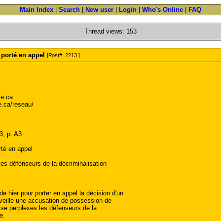
Main Index
|
Search
|
New user
|
Login
|
Who's Online
|
FAQ
Thread views: 153
 porté en appel
[Post#: 2213 ]
e.ca
e.ca/reseau/
3, p. A3
rté en appel
les défenseurs de la décriminalisation
 hier pour porter en appel la décision d'un
a veille une accusation de possession de
sse perplexes les défenseurs de la
e.