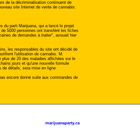
urs de la décriminalisation continuent de
nouveau site Internet de vente de cannabis:
du parti Marijuana, qui a lancé le projet
de 5000 personnes ont transféré les fiches
zaines de demandes à traiter", avouait hier
ns, les responsables du site ont décidé de
stifient l'utilisation de cannabis. M.
e plus de 20 des maladies affichées sur le
chains jours et qu'une nouvelle formule
 de détails, sera mise en ligne.
 pas encore donné suite aux commandes de
marijuanaparty.ca