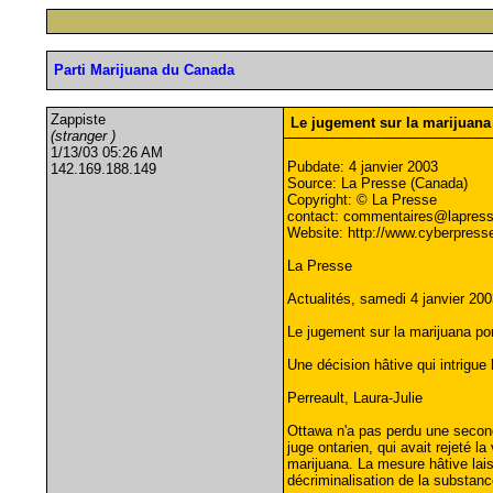
Parti Marijuana du Canada
Zappiste
Le jugement sur la marijuana
(stranger )
1/13/03 05:26 AM
Pubdate: 4 janvier 2003
142.169.188.149
Source: La Presse (Canada)
Copyright: © La Presse
contact:
commentaires@lapress
Website: http://www.cyberpress
La Presse
Actualités, samedi 4 janvier 200
Le jugement sur la marijuana po
Une décision hâtive qui intrigue 
Perreault, Laura-Julie
Ottawa n'a pas perdu une seconde
juge ontarien, qui avait rejeté l
marijuana. La mesure hâtive lai
décriminalisation de la substanc