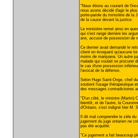
"Nous étions au courant de l'ince
nous avons décidé d'agir le plus
porte-parole du ministère de la J
de la cause devant la justice.
Le ministère remet ainsi en ques
qui s'est rangé derrière les ar
ans, accusé de possession de m
Ce dernier avait demandé le retr
client en évoquant qu'aucune loi
moins de marijuana. Un autre ju
malade qui voulait se procurer d
le cas d'une possession inféri
l'avocat de la défense.
Selon Hugo Saint-Onge, chef du B
soutient l'usage thérapeutique e
des messages contradictoires au
"D'un côté, le ministre (Martin) C
bientôt, et de l'autre, la Couron
d'Ontario, s'est indigné hier M. 
Il dit mal comprendre le zèle du 
jugement du juge ontarien ne cré
pas été acquitté.
"Ce jugement a fait beaucoup plu