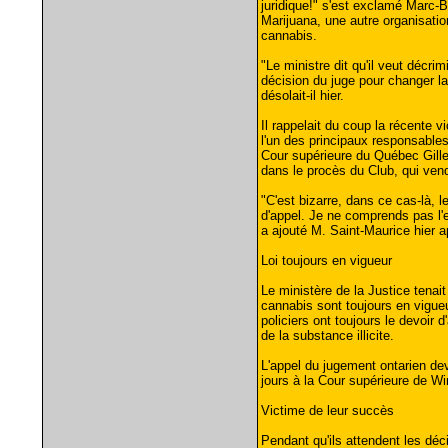
juridique!" s'est exclamé Marc-Bo
Marijuana, une autre organisation
cannabis.
"Le ministre dit qu'il veut décrimin
décision du juge pour changer la
désolait-il hier.
Il rappelait du coup la récente v
l'un des principaux responsables
Cour supérieure du Québec Gille
dans le procès du Club, qui vend
"C'est bizarre, dans ce cas-là, 
d'appel. Je ne comprends pas l
a ajouté M. Saint-Maurice hier a
Loi toujours en vigueur
Le ministère de la Justice tenait 
cannabis sont toujours en vigueu
policiers ont toujours le devoir
de la substance illicite.
L'appel du jugement ontarien devr
jours à la Cour supérieure de W
Victime de leur succès
Pendant qu'ils attendent les déc