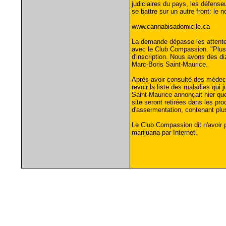
judiciaires du pays, les défense
se battre sur un autre front: le 
www.cannabisadomicile.ca
La demande dépasse les attentes 
avec le Club Compassion. "Plus 
d'inscription. Nous avons des di
Marc-Boris Saint-Maurice.
Après avoir consulté des médeci
revoir la liste des maladies qui ju
Saint-Maurice annonçait hier qu
site seront retirées dans les pro
d'assermentation, contenant plus
Le Club Compassion dit n'avoir
marijuana par Internet.