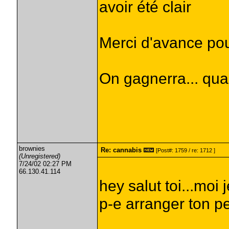
avoir été clair
Merci d'avance pou
On gagnerra... qua
brownies
Re: cannabis
[Post#: 1759 / re: 1712 ]
(Unregistered)
7/24/02 02:27 PM
66.130.41.114
hey salut toi...moi 
p-e arranger ton pet