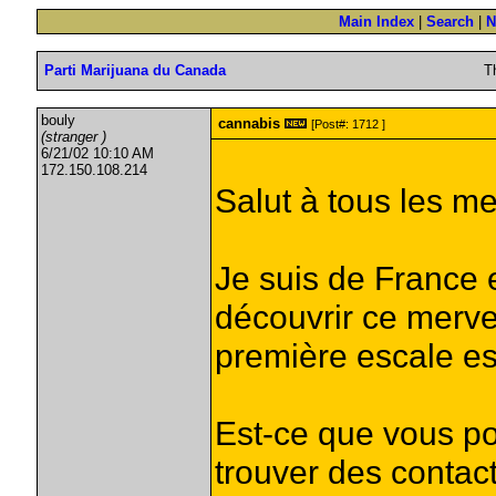
Main Index
|
Search
|
N
Parti Marijuana du Canada
T
bouly
cannabis
[Post#: 1712 ]
(stranger )
6/21/02 10:10 AM
172.150.108.214
Salut à tous les 
Je suis de France 
découvrir ce merve
première escale es
Est-ce que vous po
trouver des contac