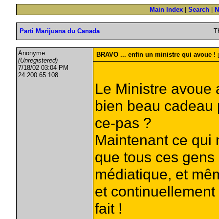
Main Index
|
Search
|
N
Parti Marijuana du Canada
T
Anonyme
BRAVO ... enfin un ministre qui avoue !
(Unregistered)
7/18/02 03:04 PM
24.200.65.108
Le Ministre avoue 
bien beau cadeau p
ce-pas ?
Maintenant ce qui m
que tous ces gens c
médiatique, et mêm
et continuellement 
fait !