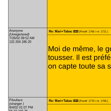
Anonyme
Re: Mari+Tabac
[Post#: 1766 / re: 1721 ]
(Unregistered)
7/26/02 09:52 AM
132.204.186.20
Moi de même, le goû
tousser. Il est préf
on capte toute sa 
Pilouface
Re: Mari+Tabac
[Post#: 1776 / re: 1766 ]
(stranger )
8/4/02 01:07 PM