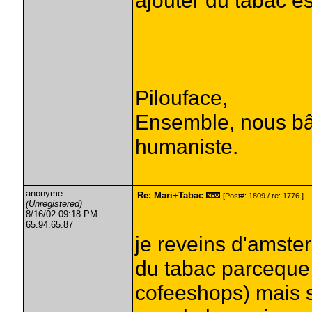
ajouter du tabac es
Pilouface,
Ensemble, nous bât
humaniste.
anonyme
Re: Mari+Tabac
[Post#: 1809 / re: 1776 ]
(Unregistered)
8/16/02 09:18 PM
65.94.65.87
je reveins d'amste
du tabac parceque 
cofeeshops) mais s