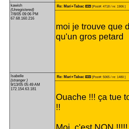
kawish
Re: Mari+Tabac
[Post#: 4718 / re: 1906 ]
(Unregistered)
7/8/05 09:06 PM
67.68.160.216
moi je trouve que 
qu'un gros petard
Isabelle
Re: Mari+Tabac
[Post#: 5065 / re: 1480 ]
(stranger )
9/13/05 05:49 AM
172.154.63.181
Ouache !!! ça tue t
!!
Moi, c'est NON !!!