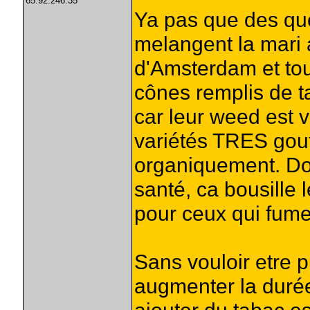
65.92.246.35
Ya pas que des qu
melangent la mari a
d'Amsterdam et tou
cônes remplis de t
car leur weed est v
variétés TRES gout
organiquement. Don
santé, ca bousille 
pour ceux qui fumen
Sans vouloir etre p
augmenter la durée d