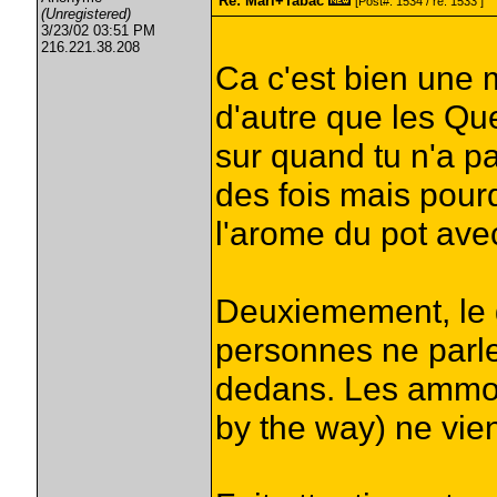
Re: Mari+Tabac
[Post#: 1534 / re: 1533 ]
(Unregistered)
3/23/02 03:51 PM
216.221.38.208
Ca c'est bien une
d'autre que les Que
sur quand tu n'a p
des fois mais pourq
l'arome du pot ave
Deuxiemement, le 
personnes ne parle
dedans. Les ammonia
by the way) ne vie