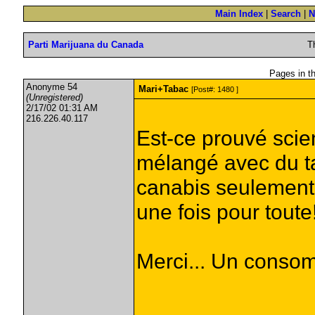
Main Index
|
Search
|
N
Parti Marijuana du Canada
T
Pages in thi
Anonyme 54
Mari+Tabac
[Post#: 1480 ]
(Unregistered)
2/17/02 01:31 AM
216.226.40.117
Est-ce prouvé scie
mélangé avec du ta
canabis seulement?
une fois pour toute
Merci... Un consom