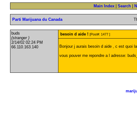
Main Index
|
Search
|
N
Parti Marijuana du Canada
T
buds
besoin d aide !
[Post#: 1477 ]
(stranger )
2/14/02 02:24 PM
Bonjour j aurais besoin d aide , c est quoi l
66.110.163.140
vous pouver me repondre a l adresse:
buds
marij