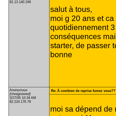
81.13.140.249
salut à tous,
moi g 20 ans et ca 
quotidiennement 3 à
conséquences mais l
starter, de passer t
bonne
Anonymous
Re: À combien de reprise fumez vous??
(Unregistered)
3/27/05 10:34 AM
82.224.176.79
moi sa dépend de ri