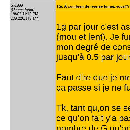
SiC999
Re: À combien de reprise fumez vous??
(Unregistered)
1/8/03 11:16 PM
209.226.143.144
1g par jour c'est 
(mou et lent). Je 
mon degré de cons
jusqu'à 0.5 par jou
Faut dire que je m
ça passe si je ne f
Tk, tant qu,on se s
ce qu'on fait y'a p
nombre de G qu'o