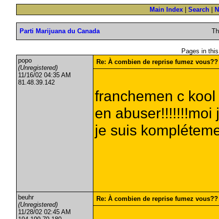
Main Index
|
Search
|
N
Parti Marijuana du Canada
Th
Pages in this
popo
Re: À combien de reprise fumez vous??
(Unregistered)
11/16/02 04:35 AM
81.48.39.142
franchemen c kool 
en abuser!!!!!!!moi
je suis komplétemen
beuhr
Re: À combien de reprise fumez vous??
(Unregistered)
11/28/02 02:45 AM