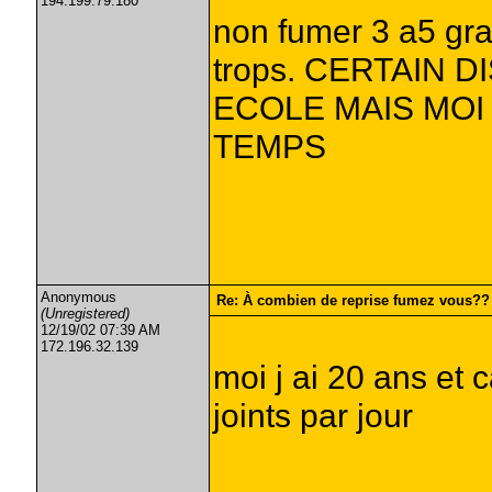
194.199.79.180
non fumer 3 a5 gra
trops. CERTAIN D
ECOLE MAIS MOI
TEMPS
Anonymous
Re: À combien de reprise fumez vous??
(Unregistered)
12/19/02 07:39 AM
172.196.32.139
moi j ai 20 ans et 
joints par jour