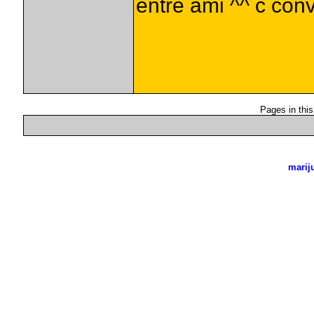
entre ami ^^ c conv
Pages in this
marij