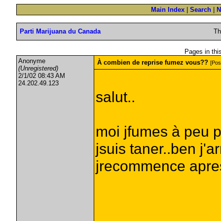
Main Index
|
Search
|
N
Parti Marijuana du Canada
Th
Pages in this 
Anonyme
À combien de reprise fumez vous??
[Pos
(Unregistered)
2/1/02 08:43 AM
24.202.49.123
salut..
moi jfumes à peu p
jsuis taner..ben j'a
jrecommence apres