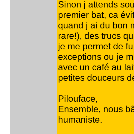
Sinon j attends so
premier bat, ca év
quand j ai du bon 
rare!), des trucs 
je me permet de fum
exceptions ou je m
avec un café au lait
petites douceurs de 
Pilouface,
Ensemble, nous bât
humaniste.