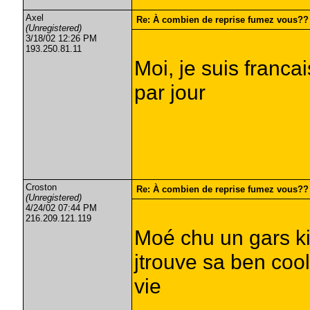
Axel
Re: À combien de reprise fumez vous??
(Unregistered)
3/18/02 12:26 PM
193.250.81.11
Moi, je suis franca
par jour
Croston
Re: À combien de reprise fumez vous??
(Unregistered)
4/24/02 07:44 PM
216.209.121.119
Moé chu un gars ki
jtrouve sa ben coo
vie