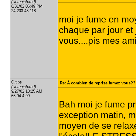
(Unregistered)
8/31/02 06:49 PM
24.203.48.118
moi je fume en moy
chaque par jour et
vous....pis mes amis
Q.tips
Re: À combien de reprise fumez vous??
(Unregistered)
9/27/02 10:25 AM
65.94.4.99
Bah moi je fume pr
exception matin, mi
moyen de se relaxer