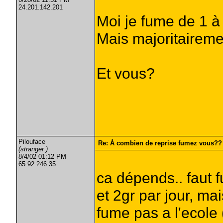
24.201.142.201
Moi je fume de 1 à
Mais majoritaireme
Et vous?
Pilouface
Re: À combien de reprise fumez vous??
(stranger )
8/4/02 01:12 PM
65.92.246.35
ca dépends.. faut f
et 2gr par jour, ma
fume pas a l'ecole 