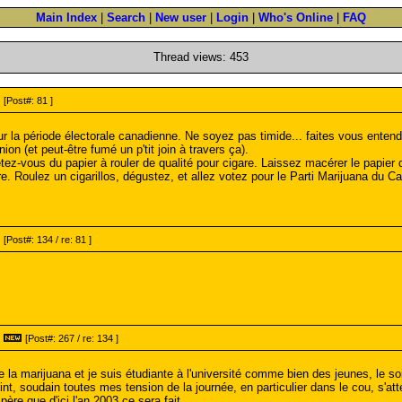
Main Index
|
Search
|
New user
|
Login
|
Who's Online
|
FAQ
Thread views: 453
[Post#: 81 ]
r la période électorale canadienne. Ne soyez pas timide... faites vous entend
ion (et peut-être fumé un p'tit join à travers ça).
etez-vous du papier à rouler de qualité pour cigare. Laissez macérer le papi
re. Roulez un cigarillos, dégustez, et allez votez pour le Parti Marijuana du C
[Post#: 134 / re: 81 ]
[Post#: 267 / re: 134 ]
a marijuana et je suis étudiante à l'université comme bien des jeunes, le soir
nt, soudain toutes mes tension de la journée, en particulier dans le cou, s'at
père que d'ici l'an 2003 ce sera fait...