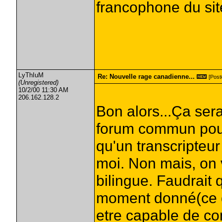
francophone du sit
LyThIuM
Re: Nouvelle rage canadienne...
[Post#
(Unregistered)
10/2/00 11:30 AM
206.162.128.2
Bon alors...Ça ser
forum commun pour 
qu'un transcripteu
moi. Non mais, on
bilingue. Faudrai
moment donné(ce q
etre capable de co