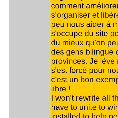
comment améliorer n
s'organiser et libé
peu nous aider à 
s'occupe du site peu
du mieux qu'on peu
des gens bilingue q
provinces. Je lèv
s'est forcé pour no
c'est un bon exemp
libre !
I won't rewrite all t
have to unite to wi
installed,to help p