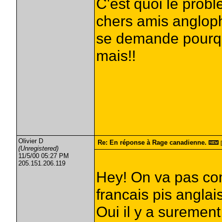
C'est quoi le pro
chers amis anglop
se demande pourqu
mais!!
Olivier D
Re: En réponse à Rage canadienne.
(Unregistered)
11/5/00 05:27 PM
205.151.206.119
Hey! On va pas co
francais pis anglai
Oui il y a suremen