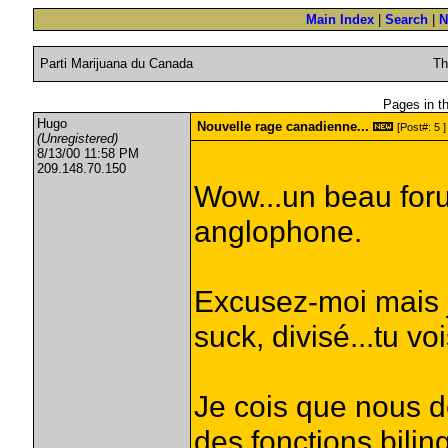
Main Index
|
Search
|
N
Parti Marijuana du Canada
Th
Pages in thi
Hugo
Nouvelle rage canadienne...
[Post#: 5 ]
(Unregistered)
8/13/00 11:58 PM
209.148.70.150
Wow...un beau foru
anglophone.
Excusez-moi mais j
suck, divisé...tu vo
Je cois que nous 
des fonctions bili