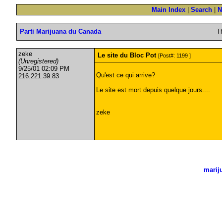
Main Index
|
Search
|
N
Parti Marijuana du Canada
T
zeke
Le site du Bloc Pot
[Post#: 1199 ]
(Unregistered)
9/25/01 02:09 PM
Qu'est ce qui arrive?
216.221.39.83
Le site est mort depuis quelque jours....
zeke
marij