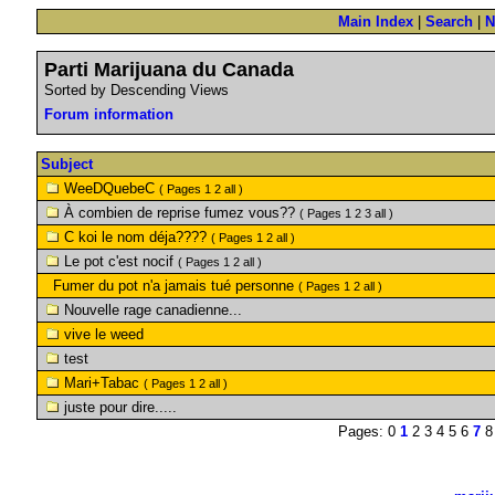
Main Index
|
Search
|
N
Parti Marijuana du Canada
Sorted by Descending Views
Forum information
Subject
WeeDQuebeC
( Pages 1 2 all )
À combien de reprise fumez vous??
( Pages 1 2 3 all )
C koi le nom déja????
( Pages 1 2 all )
Le pot c'est nocif
( Pages 1 2 all )
Fumer du pot n'a jamais tué personne
( Pages 1 2 all )
Nouvelle rage canadienne...
vive le weed
test
Mari+Tabac
( Pages 1 2 all )
juste pour dire.....
Pages: 0
1
2 3 4 5 6
7
8