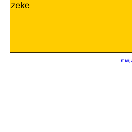
zeke
marij