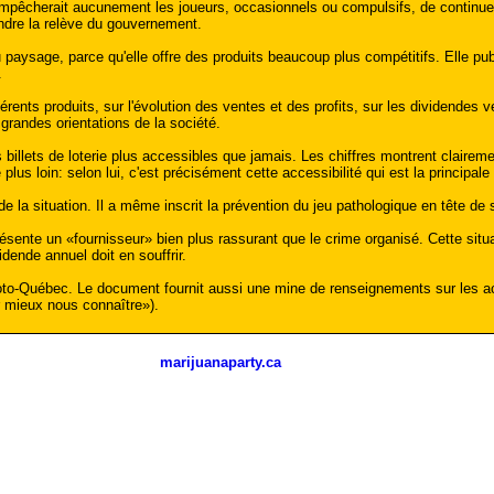
'empêcherait aucunement les joueurs, occasionnels ou compulsifs, de continu
endre la relève du gouvernement.
 paysage, parce qu'elle offre des produits beaucoup plus compétitifs. Elle pub
.
fférents produits, sur l'évolution des ventes et des profits, sur les dividen
 grandes orientations de la société.
illets de loterie plus accessibles que jamais. Les chiffres montrent claireme
us loin: selon lui, c'est précisément cette accessibilité qui est la principal
la situation. Il a même inscrit la prévention du jeu pathologique en tête de se
ésente un «fournisseur» bien plus rassurant que le crime organisé. Cette situa
ende annuel doit en souffrir.
oto-Québec. Le document fournit aussi une mine de renseignements sur les acti
 mieux nous connaître»).
marijuanaparty.ca