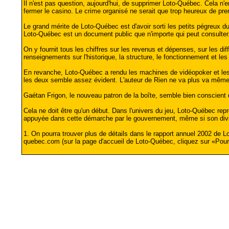
Il n'est pas question, aujourd'hui, de supprimer Loto-Québec. Cela n
fermer le casino. Le crime organisé ne serait que trop heureux de pr
Le grand mérite de Loto-Québec est d'avoir sorti les petits pégreux du
Loto-Québec est un document public que n'importe qui peut consulter
On y fournit tous les chiffres sur les revenus et dépenses, sur les di
renseignements sur l'historique, la structure, le fonctionnement et les
En revanche, Loto-Québec a rendu les machines de vidéopoker et les b
les deux semble assez évident. L'auteur de Rien ne va plus va même pl
Gaétan Frigon, le nouveau patron de la boîte, semble bien conscient de 
Cela ne doit être qu'un début. Dans l'univers du jeu, Loto-Québec repr
appuyée dans cette démarche par le gouvernement, même si son divid
1. On pourra trouver plus de détails dans le rapport annuel 2002 de L
quebec.com (sur la page d'accueil de Loto-Québec, cliquez sur «Pour