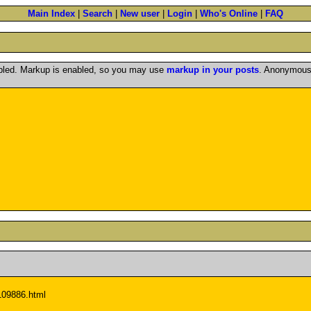
Main Index
|
Search
|
New user
|
Login
|
Who's Online
|
FAQ
abled. Markup is enabled, so you may use
markup in your posts
. Anonymous 
109886.html