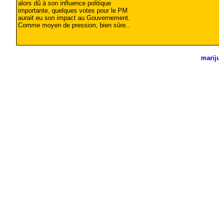
alors dû à son influence politique
importante, quelques votes pour le PM
aurait eu son impact au Gouvernement.
Comme moyen de pression, bien sûre..
marij