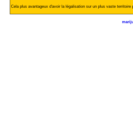
Cela plus avantageux d'avoir la légalisation sur un plus vaste territoire
marij