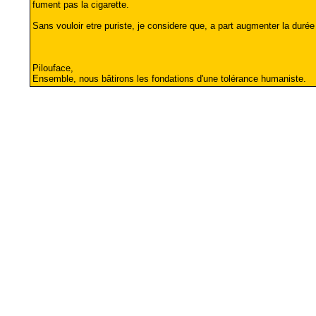
fument pas la cigarette.
Sans vouloir etre puriste, je considere que, a part augmenter la durée d
Pilouface,
Ensemble, nous bâtirons les fondations d'une tolérance humaniste.