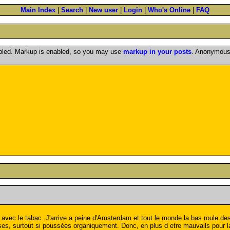
Main Index
|
Search
|
New user
|
Login
|
Who's Online
|
FAQ
abled. Markup is enabled, so you may use
markup in your posts
. Anonymous 
vec le tabac. J'arrive a peine d'Amsterdam et tout le monde la bas roule des
s, surtout si poussées organiquement. Donc, en plus d etre mauvails pour la 