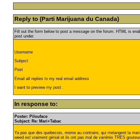
Reply to (Parti Marijuana du Canada)
Fill out the form below to post a message on the forum. HTML is en
post under.
Username
Subject
Post
Email all replies to my real email address
I want to preview my post .
In response to:
Poster: Pilouface
Subject: Re: Mari+Tabac
Ya pas que des quebecois, meme au contraire, qui melangent la mari a
weed est vraiment génial et ils ont pas mal de variétés TRES gouteuse